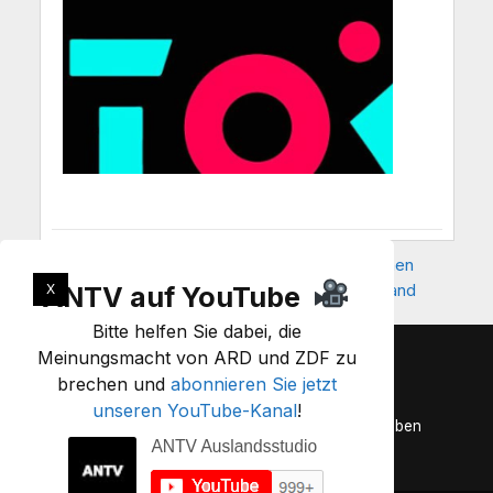
Afghanistan: Neuer Asyl-Tsunami – Millionen
machen sich auf die Reise nach Deutschland
ANTV auf YouTube
X
Bitte helfen Sie dabei, die
Meinungsmacht von ARD und ZDF zu
Spenden
|
Rundbrief
|
Kontakt
brechen und
abonnieren Sie jetzt
unseren YouTube-Kanal
!
Wir sind Anonymous. Wir sind viele. Wir vergeben
nicht. Wir vergessen nicht. Erwartet uns!